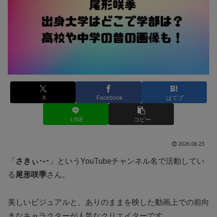
X
Facebook
はてブ
LINE
コピー
2026.06.23
「
さきぃ･֊･
」というYouTubeチャンネル名で活動してい
る
尾形咲季
さん。
美しいビジュアルと、ありのままを映した動画上での前向
きなキャラクターが人気なクリエイターです。