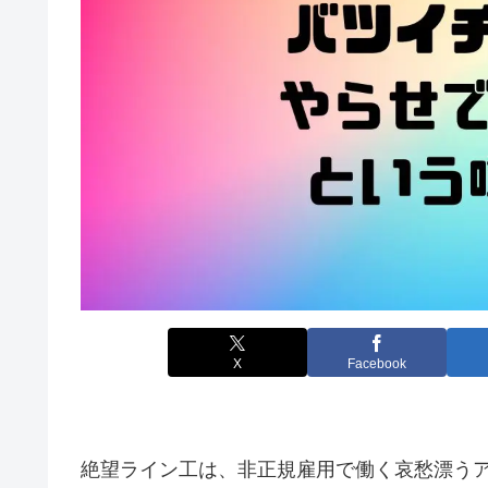
X
Facebook
絶望ライン工は、非正規雇用で働く哀愁漂うアラ