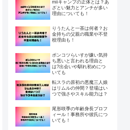
miiキャンプの正体とは？あ
ざとい魅力とアンチが多い
理由についても！
りうたんと一茶は何者？お
金持ちの父親の職業や不登
校理由も！
ポンコツらいすが嫌い気持
ち悪いと言われる理由と
は?出会いや馴れ初めにつ
いても
転スラの原初の悪魔三人娘
はリムルの仲間？登場はい
つで強さやスキル能力は？
尾形咲季の年齢身長プロフ
ィール！事務所や彼氏につ
いても！