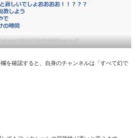
line/video/7205155115949444353?lang=ja-JP
概要欄を確認すると、自身のチャンネルは「すべて幻で