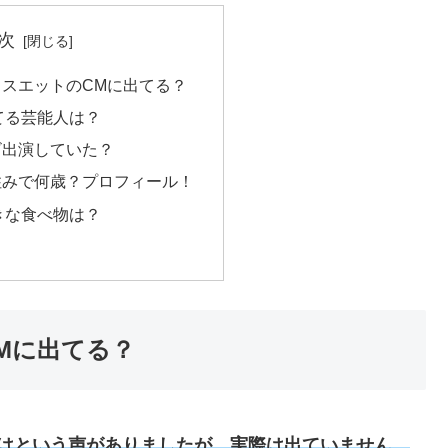
次
スエットのCMに出てる？
てる芸能人は？
ビ出演していた？
住みで何歳？プロフィール！
きな食べ物は？
Mに出てる？
はという声がありましたが、
実際
は
出ていません。