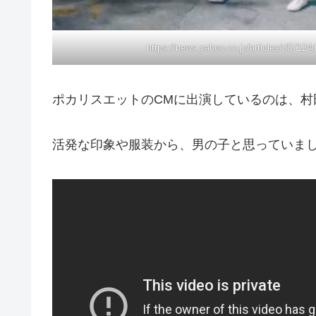
https://news.yahoo.co.jp/articles/d871
ポカリスエットのCMに出演しているのは、村
活発な印象や服装から、男の子と思っていま