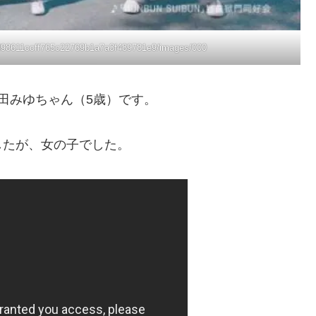
24d98611ccff765c22769b1a7a3f489781e9/images/000
田みゆちゃん（5歳）です。
したが、女の子でした。