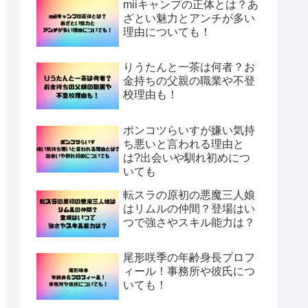
miiキャンプの正体とは？あ
ざとい魅力とアンチが多い
理由についても！
りうたんと一茶は何者？お
金持ちの父親の職業や不登
校理由も！
ポンコツらいすが嫌い気持
ち悪いと言われる理由と
は?出会いや馴れ初めにつ
いても
転スラの原初の悪魔三人娘
はリムルの仲間？登場はい
つで強さやスキル能力は？
尾形咲季の年齢身長プロフ
ィール！事務所や彼氏につ
いても！